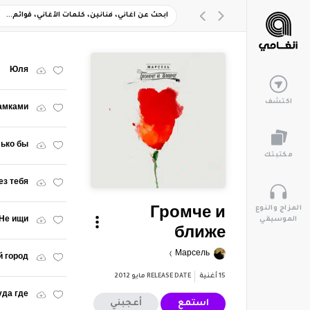
Юля
اكتشف
замками
ько бы
مكتبتك
ез тебя
المزاج والنوع
Громче и
الموسيقي
Не ищи
ближе
Марсель
й город
15
أغنية
RELEASE DATE
مايو 2012
уда где
استمع
أعجبني