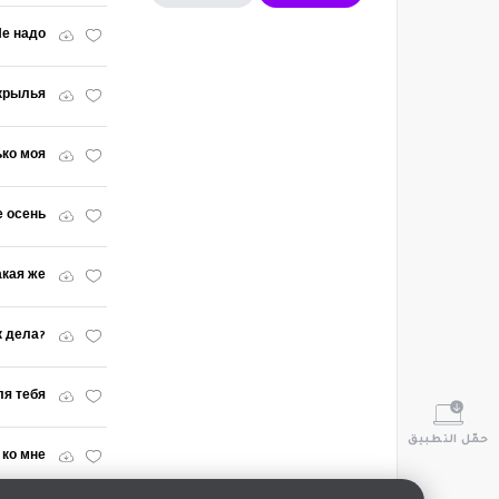
Не надо
крылья
ько моя
е осень
акая же
к дела?
ля тебя
حمّل التطبيق
 ко мне