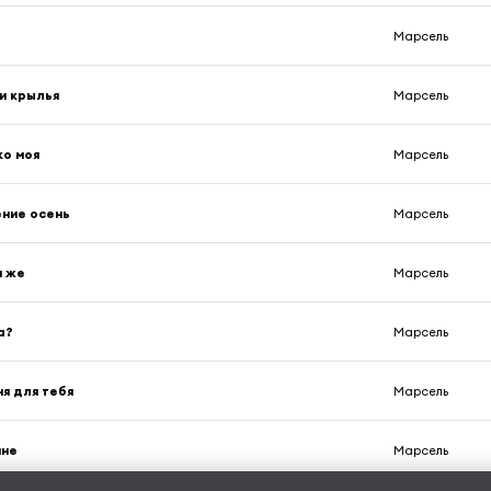
Марсель
и крылья
Марсель
ко моя
Марсель
ние осень
Марсель
я же
Марсель
а?
Марсель
ня для тебя
Марсель
мне
Марсель