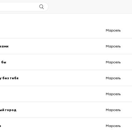
Марсель
мками
Марсель
 бы
Марсель
у без тебя
Марсель
Марсель
ый город
Марсель
е
Марсель