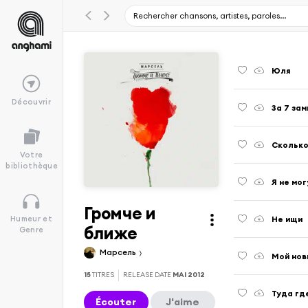
Юля
Découvrir
За 7 за
Сколько
Votre
bibliothèque
Я не мог
Громче и
Не ищи
Humeur et
ближе
Genre
Марсель
Мой нов
15
TITRES
RELEASE DATE
MAI 2012
Туда гд
Écouter
J'aime