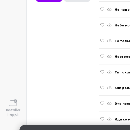
Не надо
Небо мо
Ты толь
Настрое
Ты така
Как дел
Эта пес
Installer
l'appli
Иди ко 