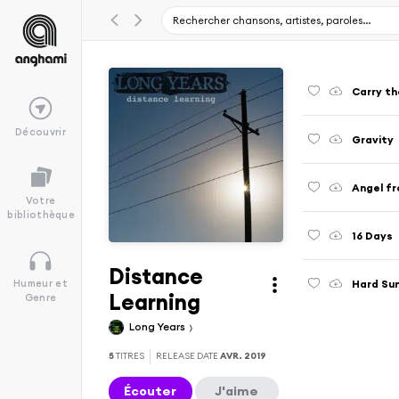
Carry th
Découvrir
Gravity
Angel f
Votre
bibliothèque
16 Days
Distance
Hard Su
Humeur et
Learning
Genre
Long Years
5
TITRES
RELEASE DATE
AVR. 2019
Écouter
J'aime