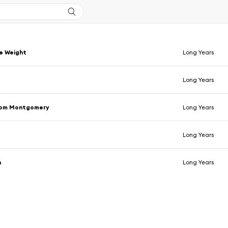
e Weight
Long Years
Long Years
rom Montgomery
Long Years
Long Years
n
Long Years