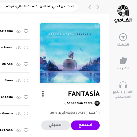
Cristina
اكتشف
lta Amor
Un Año
مكتبتك
Elena
المزاج والنوع
FANTASÍA
الموسيقي
Fantasía
Sebastián Yatra
11
أغنية
RELEASE DATE
أبريل 2019
n Guerra
استمع
أعجبني
 Extraño