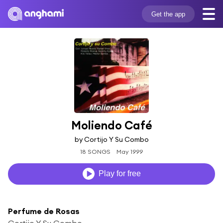
Get the app
Moliendo Café
by Cortijo Y Su Combo
18 SONGS
May 1999
Play for free
Perfume de Rosas
Cortijo Y Su Combo