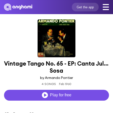
Get the app
Vintage Tango No. 65 - EP: Canta Julio 
Sosa
by Armando Pontier
4 SONGS
Feb 1960
Play for free