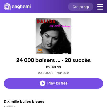
Get the app
24 000 baisers ... - 20 succès
by Dalida
20 SONGS
Mar 2012
Play for free
Dix mille bulles bleues
Dalida