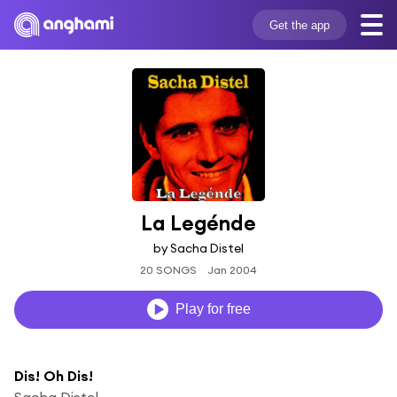
Get the app
La Legénde
by Sacha Distel
20 SONGS
Jan 2004
Play for free
Dis! Oh Dis!
Sacha Distel