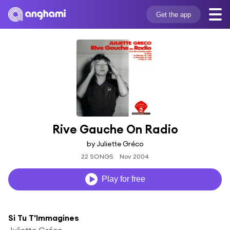
Get the app
Rive Gauche On Radio
by Juliette Gréco
22 SONGS
Nov 2004
Play for free
Si Tu T'Immagines
Juliette Gréco