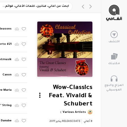
 Seasons
اكتشف
erto #21
chtmusik
مكتبتك
Canon
المزاج والنوع
Wow-Classics
الموسيقي
ve Maria
Feat. Vivaldi &
Schubert
G" String
Various Artists
e Danube
8
أغاني
RELEASE DATE
يناير 2011