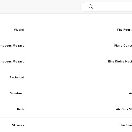
Vivaldi
The Four
Amadeus Mozart
Piano Conc
Amadeus Mozart
Eine Kleine Na
Pachelbel
Schubert
A
Bach
Air On a "
Strauss
The Blu