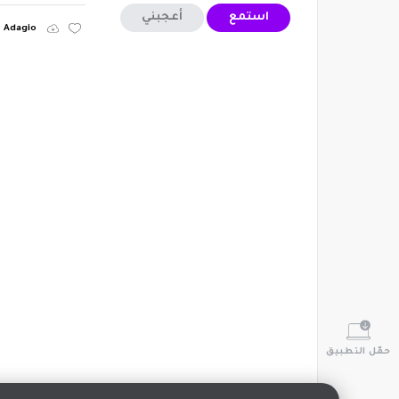
استمع
أعجبني
Adagio
حمّل التطبيق