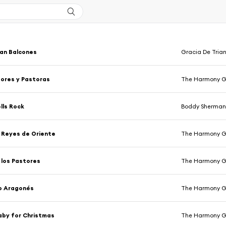
lan Balcones
Gracia De Tria
ores y Pastoras
The Harmony G
ells Rock
Boddy Sherma
 Reyes de Oriente
The Harmony G
 los Pastores
The Harmony G
co Aragonés
The Harmony G
aby for Christmas
The Harmony G