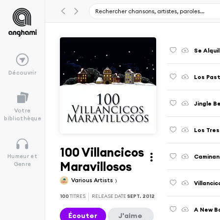
Se Alqui
Découvrir
Los Past
Jingle B
Votre
bibliothèque
Los Tres
100 Villancicos
Caminan
Humeur et
Maravillosos
Genre
Various Artists
Villanci
100
TITRES
RELEASE DATE
SEPT. 2012
A New B
Écouter
J'aime