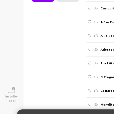
Campani
A Esa Pu
A Ro Ro 
Adeste 
The Litt
El Prego
La Barb
Installer
l'appli
Manolit