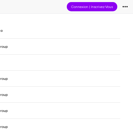
Connexion
|
Inscrivez-Vous
na
roup
n
roup
roup
roup
roup