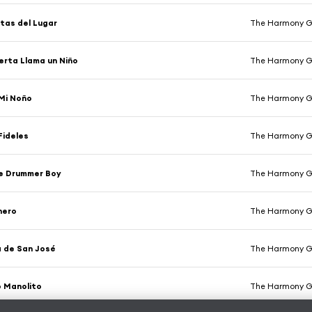
tas del Lugar
The Harmony G
erta Llama un Niño
The Harmony G
Mi Noño
The Harmony G
Fideles
The Harmony G
le Drummer Boy
The Harmony G
nero
The Harmony G
a de San José
The Harmony G
o Manolito
The Harmony G