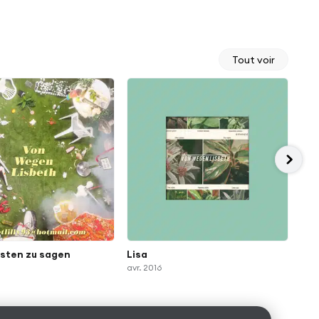
Tout voir
sten zu sagen
Lisa
Ché
avr. 2016
avr.