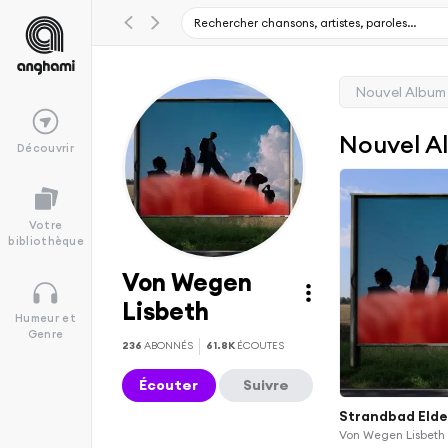
Nouvel Album
Nouvel A
Découvrir
Votre
bibliothèque
Von Wegen
Lisbeth
Humeur et
Genre
236
ABONNÉS
61.8K
ÉCOUTES
Écouter
Suivre
Strandbad Eld
Von Wegen Lisbeth