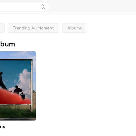
Trending Au Moment
Albums
lbum
ena