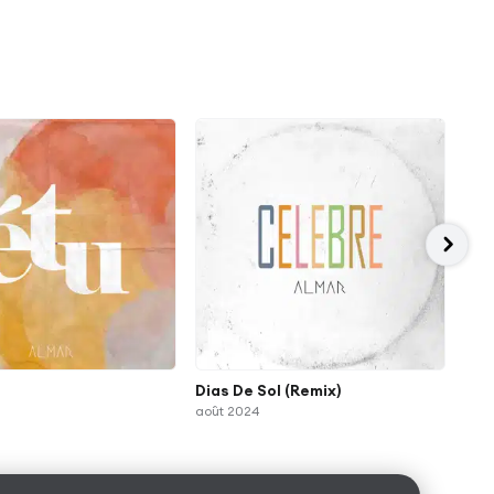
Dias De Sol (Remix)
É T
août 2024
juil.