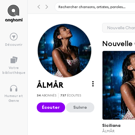
Nouvelle Cha
Nouvelle
Découvrir
Votre
bibliothèque
ÅLMÅR
34
ABONNÉS
737
ÉCOUTES
Humeur et
Genre
Écouter
Suivre
Siciliana
ÅLMÅR