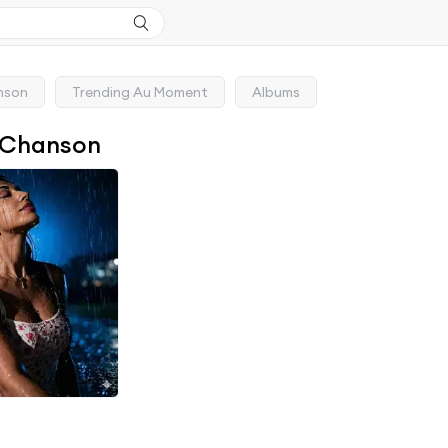
nson
Trending Au Moment
Albums
 Chanson