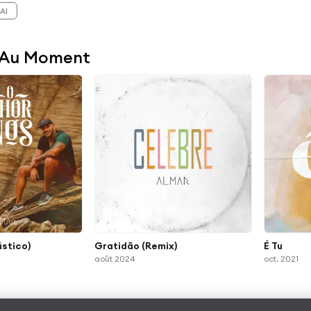
AI
 Au Moment
ústico)
Gratidão (Remix)
É Tu
août 2024
oct. 2021