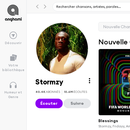
Nouvelle Cha
Nouvelle
Découvrir
Votre
bibliothèque
Stormzy
40.4K
ABONNÉS
10.6M
ÉCOUTES
Humeur et
Genre
Écouter
Suivre
Blessings
Stormzy, Fridayy, A