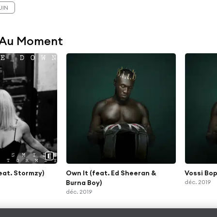
UIN
 Au Moment
eat. Stormzy)
Own It (feat. Ed Sheeran &
Vossi Bo
Burna Boy)
déc. 2019
déc. 2019