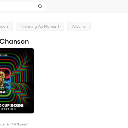
nson
Trending Au Moment
Albums
 Chanson
ngel & FIFA Sound