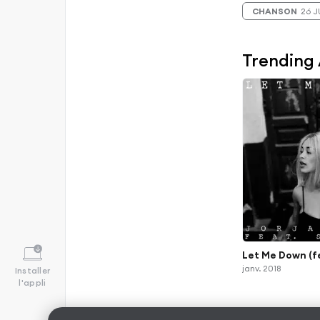
CHANSON
26 J
Trending
Let Me Down (f
janv. 2018
Installer
l'appli