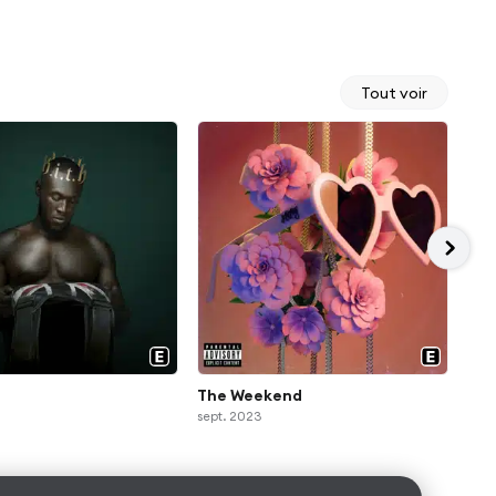
Tout voir
p
The Weekend
Tox
sept. 2023
juin