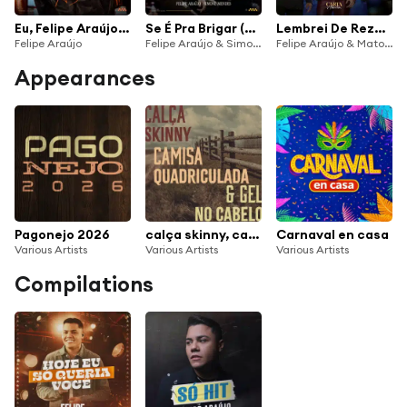
Eu, Felipe Araújo (Ao Vivo)
Se É Pra Brigar (Ao Vivo)
Lembrei De Rezar (Ao Vivo)
Felipe Araújo
Felipe Araújo & Simone Mendes
Felipe Araújo & Matogrosso & Mathias
Appearances
Pagonejo 2026
calça skinny, camisa quadriculada e gel no cabelo
Carnaval en casa
Various Artists
Various Artists
Various Artists
Compilations