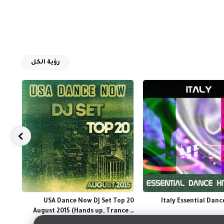
رؤية الكل
House
USA Dance Now DJ Set Top 20
Italy Essential Danc
nimal
August 2015 (Hands up, Trance &
يوليو 2015
Progressive Style)
يونيو 2015
acks