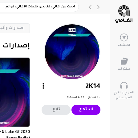
‏إصدارات وأل
‏إصدارات 
اكتشف
مكتبتك
2K14
المزاج والنوع
85
متابع
4.6K
استماع
الموسيقي
استمع
تابع
y & Luke Gf 2020