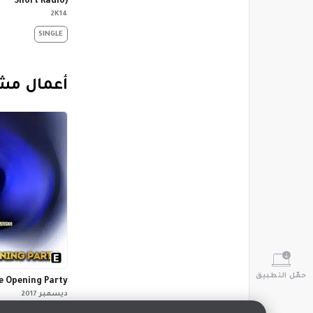
Short Radio)
2K14
SINGLE
‏أعمال مش
حمّل التطبيق
e Opening Party
ديسمبر 2017