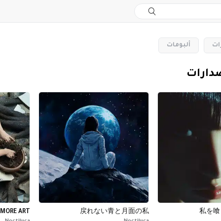
ات
‏ألبومات
صدارات
 MORE ART
戻れない青と月面の私
私を喰