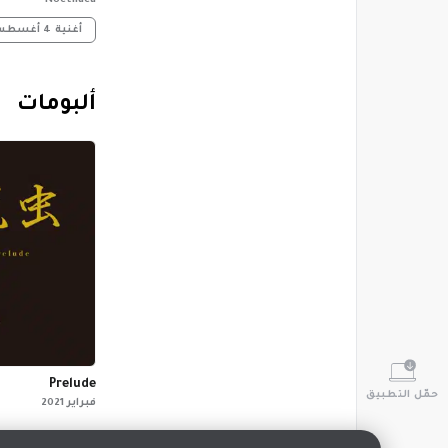
Noctiluca
أغنية
4 أغسطس
‏ألبومات
Prelude
حمّل التطبيق
فبراير 2021