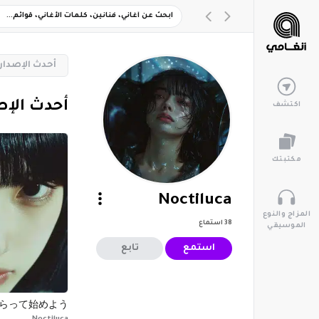
‏أحدث الإصدار
‏أحدث الإ
اكتشف
مكتبتك
Noctiluca
المزاج والنوع
38
استماع
الموسيقي
استمع
تابع
らって始めよう