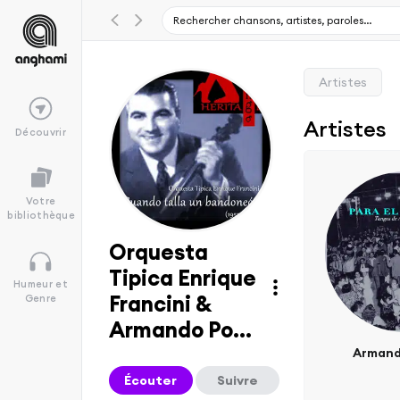
Artistes
Artistes
Découvrir
Votre
bibliothèque
Orquesta
Tipica Enrique
Humeur et
Francini &
Genre
Armando Po...
Armand
Écouter
Suivre