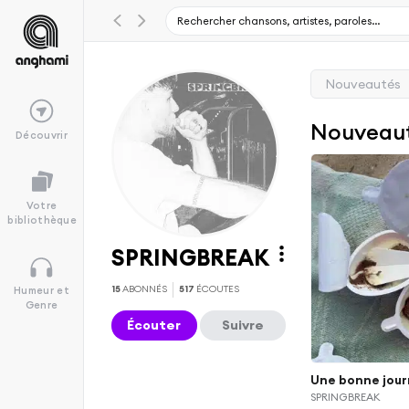
Nouveautés
Nouveau
Découvrir
Votre
bibliothèque
SPRINGBREAK
15
ABONNÉS
517
ÉCOUTES
Humeur et
Genre
Écouter
Suivre
Une bonne jou
SPRINGBREAK