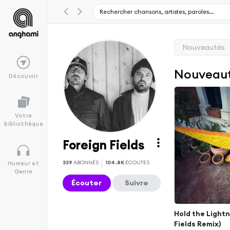
Nouveautés
Nouveau
Découvrir
Votre
bibliothèque
Foreign Fields
339
ABONNÉS
104.8K
ÉCOUTES
Humeur et
Genre
Écouter
Suivre
Hold the Lightn
Fields Remix)