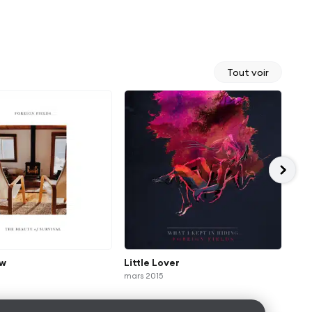
Tout voir
ew
Little Lover
Nam
mars 2015
mai 