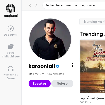
Trending Au 
Trending
Découvrir
Votre
bibliothèque
karooniali
155
ABONNÉS
1.3K
ÉCOUTES
Humeur et
Genre
Écouter
Suivre
لسنین علی کارونی
oct. 2019