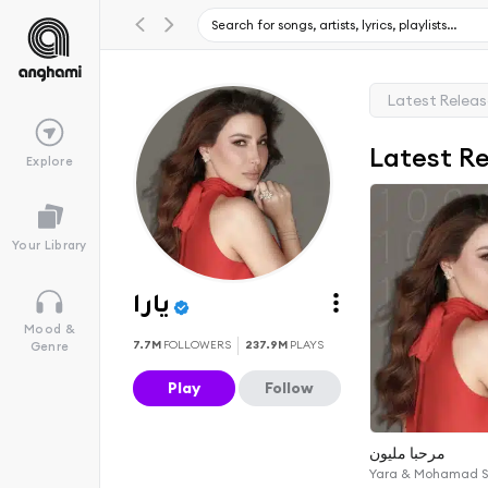
Latest Relea
Latest R
Explore
Your Library
يارا
Mood &
7.7M
FOLLOWERS
237.9M
PLAYS
Genre
Play
Follow
مرحبا مليون
Yara & Mohamad S