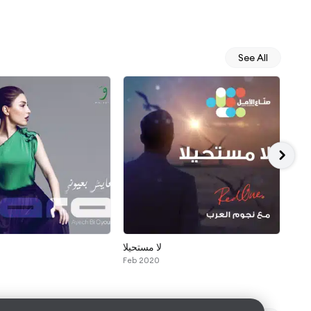
See All
مني
لا مستحيلا
Feb 2020
Jul 