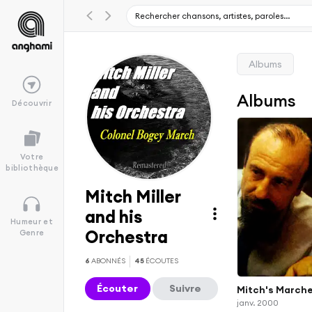
Albums
Albums
Découvrir
Votre
bibliothèque
Mitch Miller
and his
Humeur et
Orchestra
Genre
6
ABONNÉS
45
ÉCOUTES
Écouter
Suivre
Mitch's March
janv. 2000