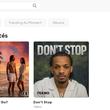
Trending Au Moment
Albums
tés
e Go?
Don't Stop
Tekno