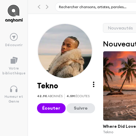
Nouveautés
Nouveau
Découvrir
Votre
bibliothèque
Tekno
42.9K
ABONNÉS
4.5M
ÉCOUTES
Humeur et
Genre
Écouter
Suivre
Where Did Lov
Tekno