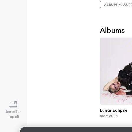
ALBUM
MARS 2
Albums
Lunar Eclipse
Installer
mars 2026
l'appli