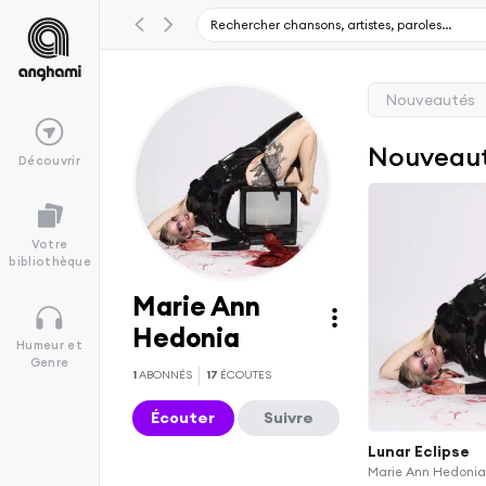
Nouveautés
Nouveau
Découvrir
Votre
bibliothèque
Marie Ann
Hedonia
Humeur et
Genre
1
ABONNÉS
17
ÉCOUTES
Écouter
Suivre
Lunar Eclipse
Marie Ann Hedoni