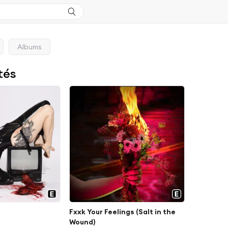
Albums
tés
Fxxk Your Feelings (Salt in the
a
Wound)