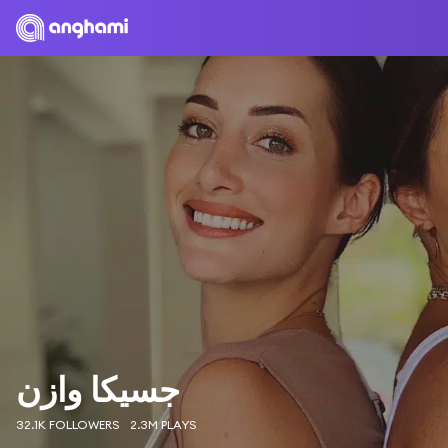
جسيكا وازن
32.1K FOLLOWERS
2.3M PLAYS