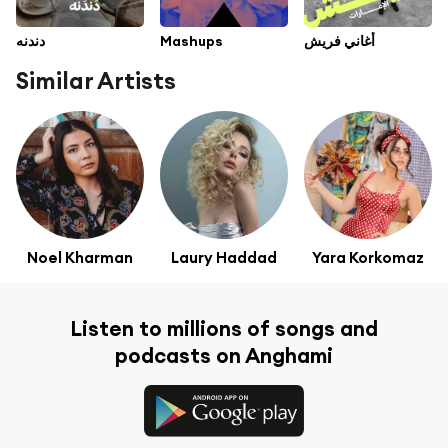
دندنه
Mashups
أغاني فريش
Similar Artists
Noel Kharman
Laury Haddad
Yara Korkomaz
Listen to millions of songs and
podcasts on Anghami