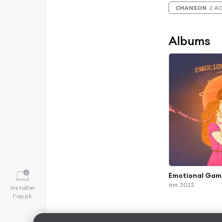
CHANSON
2 A
Albums
Emotional Gam
avr. 2022
Installer
l'appli