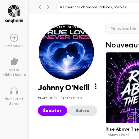
Nouveautés
Nouveau
Découvrir
Votre
bibliothèque
Johnny O'Neill
19
ABONNÉS
195
ÉCOUTES
Humeur et
Genre
Écouter
Suivre
Rise Above The 
Johnny O'Neill