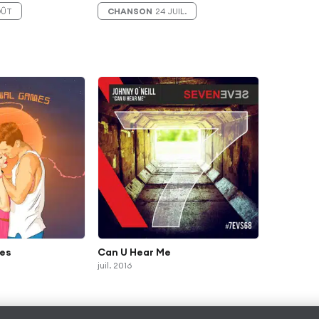
OÛT
CHANSON
24 JUIL.
es
Can U Hear Me
juil. 2016