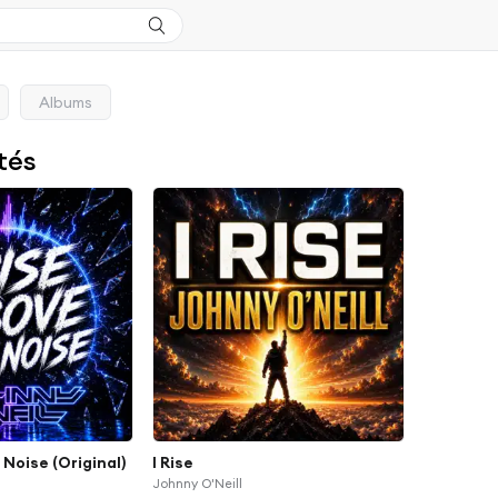
Albums
tés
Noise (Original)
I Rise
Johnny O'Neill