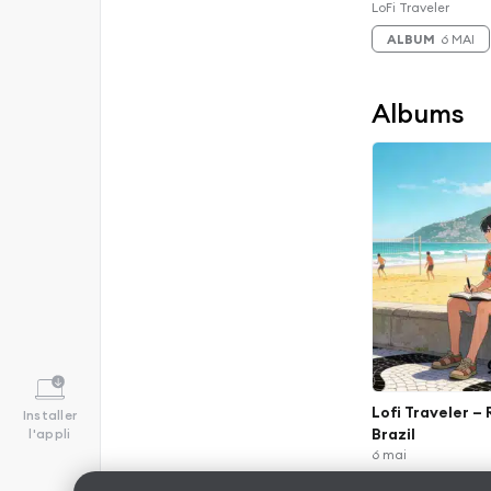
LoFi Traveler
ALBUM
6 MAI
Albums
Lofi Traveler – 
Installer
Brazil
l'appli
6 mai