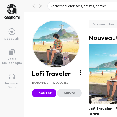
Nouveautés
Nouveau
Découvrir
Votre
bibliothèque
LoFi Traveler
10
ABONNÉS
112
ÉCOUTES
Humeur et
Genre
Écouter
Suivre
Lofi Traveler – 
Brazil