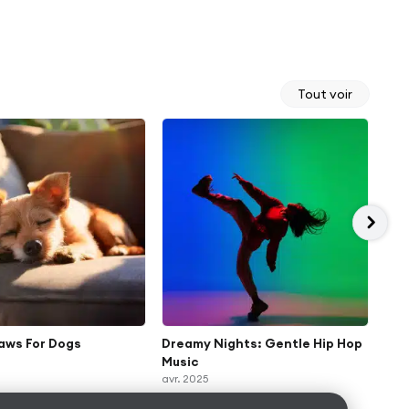
Tout voir
aws For Dogs
Dreamy Nights: Gentle Hip Hop
Mel
Music
Ses
avr. 2025
avr.