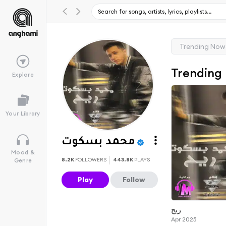
Trending Now
Trending
Explore
Your Library
محمد بسكوت
Mood &
8.2K
FOLLOWERS
443.8K
PLAYS
Genre
Play
Follow
ريح
Apr 2025