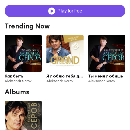
Play for free
Trending Now
Как быть
Я люблю тебя до слёз
Ты меня любишь
Aleksandr Serov
Aleksandr Serov
Aleksandr Serov
Albums