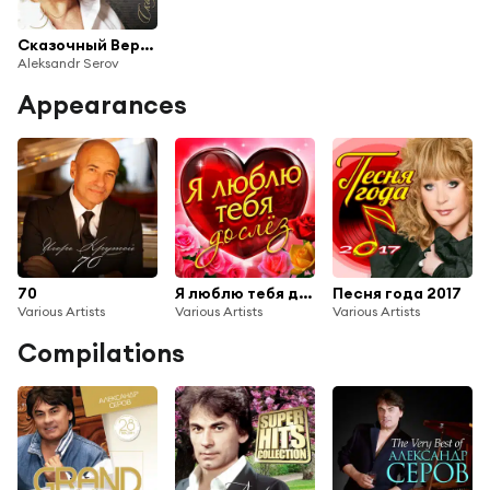
Сказочный Версаль
Aleksandr Serov
Appearances
70
Я люблю тебя до слёз
Песня года 2017
Various Artists
Various Artists
Various Artists
Compilations