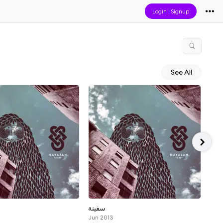
Login
|
Signup
See All
سفينة
Nud
Jun 2013
Jun 