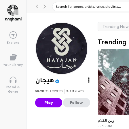
Trending Now
Trending
Explore
Your Library
هيجان
Mood &
50.9K
FOLLOWERS
2.8M
PLAYS
Genre
Play
Follow
وين الكلام
Jun 2013