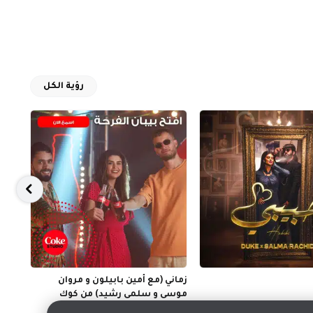
رؤية الكل
زماني (مع أمين بابيلون و مروان
ibia
موسى و سلمى رشيد) من كوك
ديسمبر 
ستوديو
أغسطس 2022