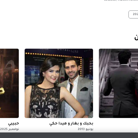
RedOne, Hatim Ammo
ن
بحبك و بغار و هيدا حكي
حبيبي
يونيو 2013
نوفمبر 2025