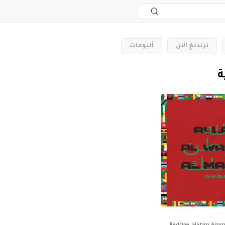
‏ترندنغ الآن
‏ألبومات
ة