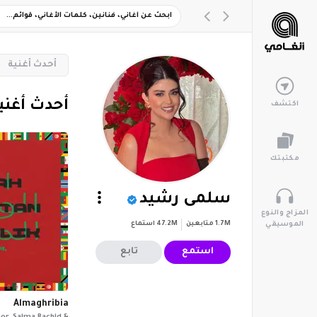
‏أحدث أغنية
‏أحدث أغني
اكتشف
مكتبتك
سلمى رشيد
المزاج والنوع
1.7M
متابعين
47.2M
استماع
الموسيقي
استمع
تابع
Almaghribia