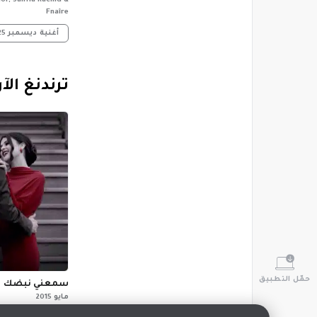
r, Salma Rachid &
Fnaîre
أغنية
ديسمبر 2025
‏ترندنغ الآ
حمّل التطبيق
سمعني نبضك
مايو 2015