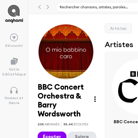
Artistes
Artistes
Découvrir
Votre
bibliothèque
BBC Concert
Orchestra &
Humeur et
Barry
Genre
Wordsworth
BBC Conce
205
ABONNÉS
55.4K
ÉCOUTES
Écouter
Suivre