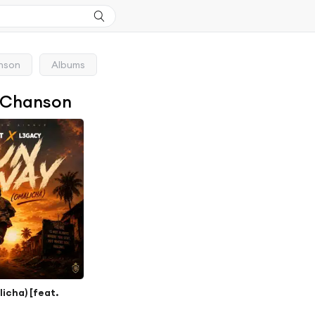
nson
Albums
 Chanson
icha) [feat.