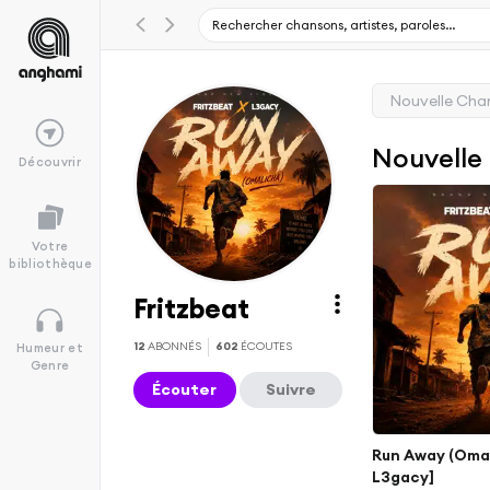
Nouvelle Cha
Nouvelle
Découvrir
Votre
bibliothèque
Fritzbeat
12
ABONNÉS
602
ÉCOUTES
Humeur et
Genre
Écouter
Suivre
Run Away (Omal
L3gacy]