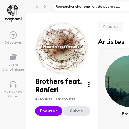
Artistes
Artistes
Découvrir
Votre
bibliothèque
Brothers feat.
Ranieri
Humeur et
Genre
8
ABONNÉS
1.1K
ÉCOUTES
Écouter
Suivre
Brö