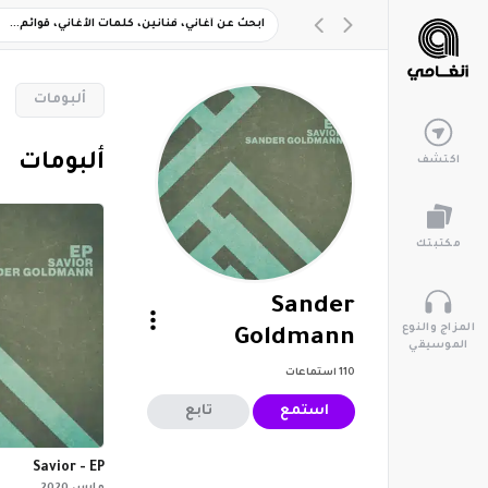
‏ألبومات
‏ألبومات
اكتشف
مكتبتك
Sander
المزاج والنوع
Goldmann
الموسيقي
110
استماعات
استمع
تابع
Savior - EP