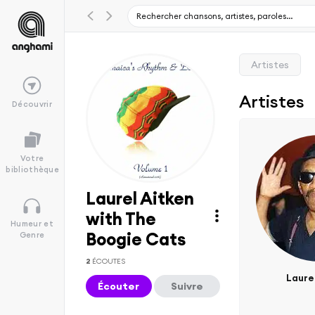
Artistes
Artistes
Découvrir
Votre
bibliothèque
Laurel Aitken
with The
Humeur et
Boogie Cats
Genre
2
ÉCOUTES
Laure
Écouter
Suivre