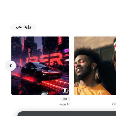
رؤية الكل
ambo
UBER
15 يونيو
مايو 2019