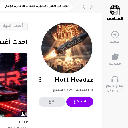
‏أحدث أغنية
‏أحدث أغني
اكتشف
مكتبتك
Hott Headzz
المزاج والنوع
1.5K
متابعين
238.2K
استماع
الموسيقي
استمع
تابع
UBER