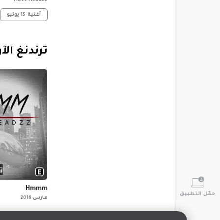
Hott Headzz
أغنية
15 يونيو
‏ترندنغ الآ
Hmmm
حمّل التطبيق
مارس 2016