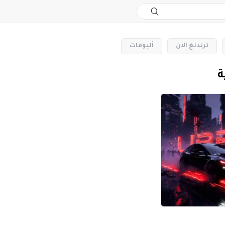
‏ترندنغ الآن
‏ألبومات
ة