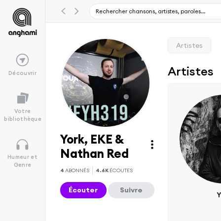
Artistes
Artistes
Découvrir
Votre
bibliothèque
York, EKE &
Nathan Red
Humeur et
Genre
4
ABONNÉS
4.6K
ÉCOUTES
Écouter
Suivre
Y