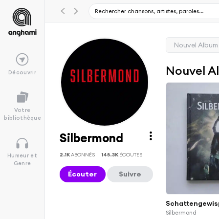
Nouvel Album
Nouvel A
Découvrir
Votre
bibliothèque
Silbermond
2.1K
ABONNÉS
145.3K
ÉCOUTES
Humeur et
Genre
Écouter
Suivre
Schattengewis
Silbermond