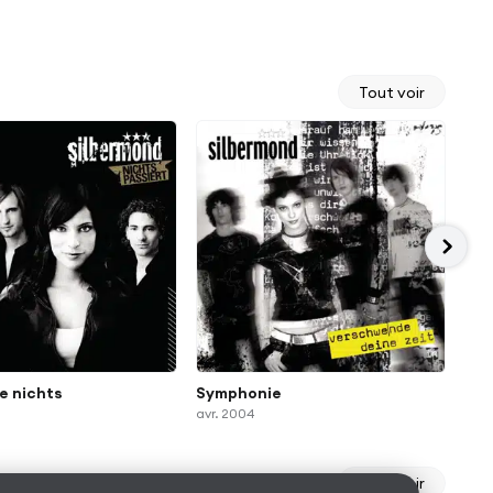
Tout voir
e nichts
Symphonie
Irg
avr. 2004
mar
Tout voir