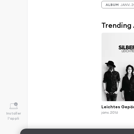
ALBUM
JANV. 
Trending
Leichtes Gepä
janv. 2016
Installer
l'appli
Albums