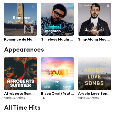
Romance du Maghreb
Timeless Maghreb
Sing-Along Maghreb Hits
Appearances
Afrobeats Summer
Bisou Omri (feat. Aymane Serhani & Zaho)
Arabic Love Songs
Various Artists
TK
Various Artists
All Time Hits