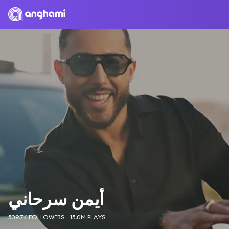
أيمن سرحاني
509.7K FOLLOWERS
15.0M PLAYS