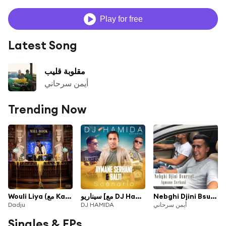
Play for free
Latest Song
مقلوبة قليب
أيمن سرحاني
Trending Now
Wouli Liya (مع Kaly ،Soolking و Aymane Serhani)
سيناريو [مع DJ Hamida]
Nebghi Djini Bsurvet
Dadju
DJ HAMIDA
أيمن سرحاني
Singles & EPs