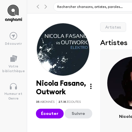
Artistes
Artistes
Découvrir
Votre
bibliothèque
Nicola Fasano,
Outwork
Humeur et
Genre
35
ABONNÉS
27.1K
ÉCOUTES
Écouter
Suivre
Nicol