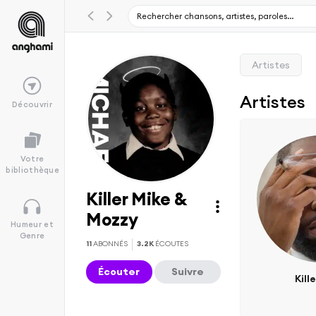
Artistes
Artistes
Découvrir
Votre
bibliothèque
Killer Mike &
Mozzy
Humeur et
Genre
11
ABONNÉS
3.2K
ÉCOUTES
Écouter
Suivre
Kill