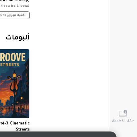
e & Cobra Deep]
Phigow Jrd & Justa7
أغنية
فبراير 2026
‏ألبومات
حمّل التطبيق
vol-3_Cinematic
Streets
سبتمبر 2025