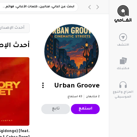
‏أحدث الإصدار
‏أحدث الإ
اكتشف
مكتبتك
Urban Groove
المزاج والنوع
2
متابعان
43
استماع
الموسيقي
استمع
تابع
Sgidongo) [feat.