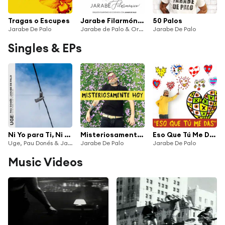
Tragas o Escupes
Jarabe Filarmónico
50 Palos
Jarabe De Palo
Jarabe de Palo & Orquesta Filarmónica de Costa Rica
Jarabe De Palo
Singles & EPs
Ni Yo para Ti, Ni Tú para Mí
Misteriosamente Hoy
Eso Que Tú Me Das
Uge, Pau Donés & Jarabe De Palo
Jarabe De Palo
Jarabe De Palo
Music Videos