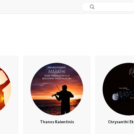
Thanos Kalentinis
Chrysanthi E