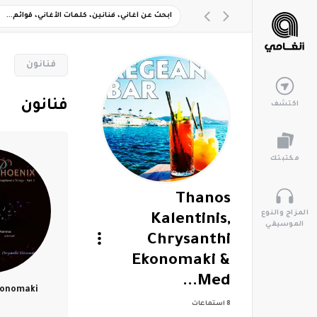
‏فنانون
‏فنانون
اكتشف
مكتبتك
Thanos
المزاج والنوع
Kalentinis,
الموسيقي
Chrysanthi
Ekonomaki &
Med...
konomaki
8
استماعات