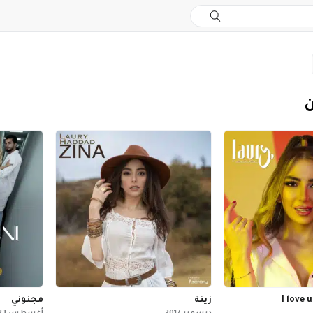
ن
زينة
مجنوني