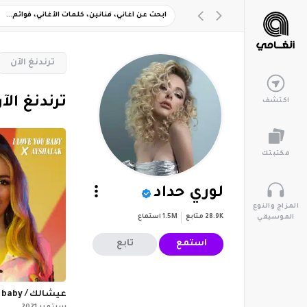
‏ترندنغ الآن
‏ترندنغ الآ
اكتشف
مكتبتك
لوري حداد
المزاج والنوع
28.9K
متابع
1.5M
استماع
الموسيقي
استمع
تابع
I love u baby / عيشالك