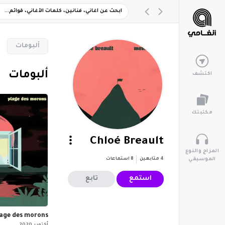
‏ألبومات
‏ألبومات
اكتشف
مكتبتك
Chloé Breault
المزاج والنوع
4
متابعين
8
استماعات
الموسيقي
استمع
تابع
lage des morons