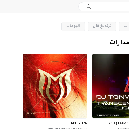
ات
‏ترندنغ الآن
‏ألبومات
صدارات
RED 2026
RED (TF043)