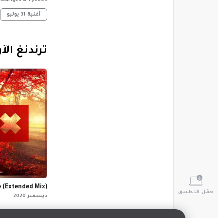
 Radriges & Tycoos
أغنية
31 يوليو
‏ترندنغ الآ
 (Extended Mix)
حمّل التطبيق
ديسمبر 2020