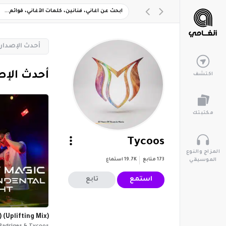
‏أحدث الإصدار
‏أحدث الإ
اكتشف
مكتبتك
Tycoos
المزاج والنوع
173
متابع
19.7K
استماع
الموسيقي
استمع
تابع
 (Uplifting Mix)