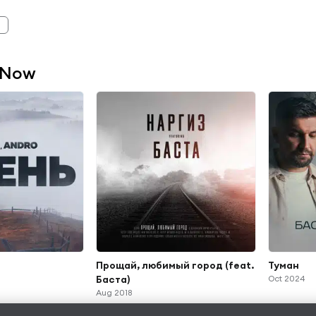
e
 Now
Прощай, любимый город (feat.
Туман
Баста)
Oct 2024
Aug 2018