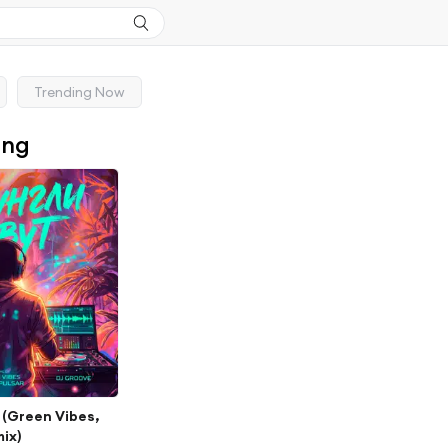
Trending Now
ong
(Green Vibes,
ix)