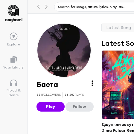
Latest Song
Latest S
Explore
Your Library
Баста
Mood &
831
FOLLOWERS
36.0K
PLAYS
Genre
Play
Follow
Джунгли зовут 
Dimа Pulsar Rem