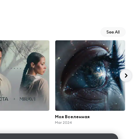
See All
Моя Вселенная
Вып
Mar 2024
05.1
Dec 